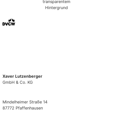
A
r
beitsschutz mit
S
y
s
t
em
Xaver Lutzenberger
GmbH & Co. KG
Mindelheimer Straße 14
87772 Pfaffenhausen