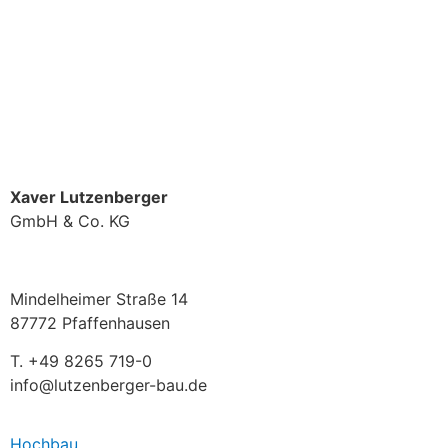
A
r
beitsschutz mit
S
y
s
t
em
Xaver Lutzenberger
GmbH & Co. KG
Mindelheimer Straße 14
87772 Pfaffenhausen
T. +49 8265 719-0
info@lutzenberger-bau.de
Hochbau